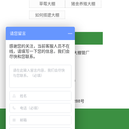
草莓大棚
猪舍养殖大棚
如何搭建大棚
请您留言
联系我们
感谢您的关注，当前客服人员不在
线，请填写一下您的信息，我们会
无锡市惠山区西漳腾林农用大棚管厂
尽快和您联系。
联系人：尤文林
电话：0510-83756628
手机：13812085288
邮箱：931620401@qq.com
传真：0510-83759628
网址：www.dapengguan.cn
地址：无锡市惠山区西昌路288号