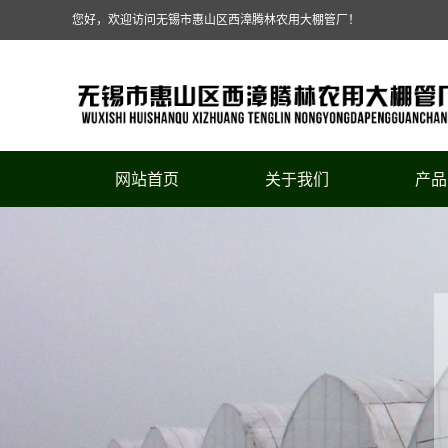
您好，欢迎访问无锡市惠山区西漳腾林农用大棚管厂！
网站首页
关于我们
产品
公司简介
连栋温
联系我们
单体
养殖
单体大
连栋温室
草莓
葡萄