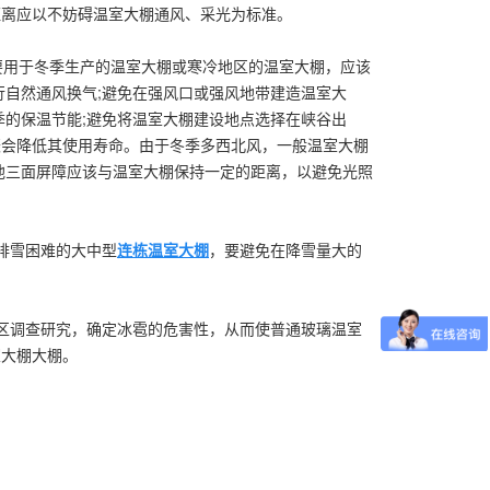
距离应以不妨碍温室大棚通风、采光为标准。
要用于冬季生产的温室大棚或寒冷地区的温室大棚，应该
行自然通风换气;避免在强风口或强风地带建造温室大
季的保温节能;避免将温室大棚建设地点选择在峡谷出
振会降低其使用寿命。由于冬季多西北风，一般温室大棚
他三面屏障应该与温室大棚保持一定的距离，以避免光照
排雪困难的大中型
连栋温室大棚
，要避免在降雪量大的
区调查研究，确定冰雹的危害性，从而使普通玻璃温室
室大棚大棚。