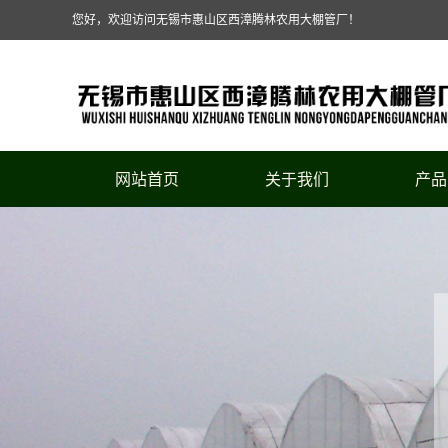
您好，欢迎访问无锡市惠山区西漳腾林农用大棚管厂！
网站首页
关于我们
产品
公司简介
连栋温
联系我们
单体
养殖
单体大
连栋温室
草莓
葡萄