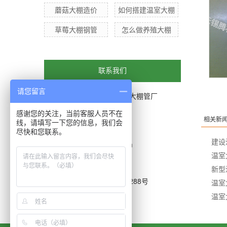
蘑菇大棚造价
如何搭建温室大棚
草莓大棚钢管
怎么做养殖大棚
联系我们
请您留言
无锡市惠山区西漳腾林农用大棚管厂
联系人：尤文林
感谢您的关注，当前客服人员不在
相关新
电话：0510-83756628
线，请填写一下您的信息，我们会
手机：13812085288
尽快和您联系。
建设
邮箱：931620401@qq.com
温室
传真：0510-83759628
网址：www.dapengguan.cn
新型
地址：无锡市惠山区西昌路288号
温室
温室