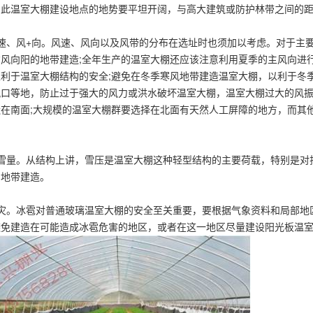
因此温室大棚建设地点的地势要平坦开阔，与高大建筑或防护林带之间的
风速、风+向。风速、风向以及风带的分布在选址时也须加以考虑。对于主
风向阳的地带建造;全年生产的温室大棚还应该注意利用夏季的主风向进
利于温室大棚结构的安全;避免在冬季寒风地带建造温室大棚，以利于冬
风口等地，防止过于强大的风力或洪水破坏温室大棚，温室大棚过大的风
造在南面;大规模的温室大棚群要选择在北面有天然人工屏障的地方，而其
。
降雪量。从结构上讲，雪压是温室大棚这种轻型结构的主要荷载，特别是对
和地带建造。
雹灾。冰雹对普通玻璃温室大棚的安全至关重要，要根据气象资料和局部地
避免建造在可能造成冰雹危害的地区，或者在这一地区尽量建设阳光板温