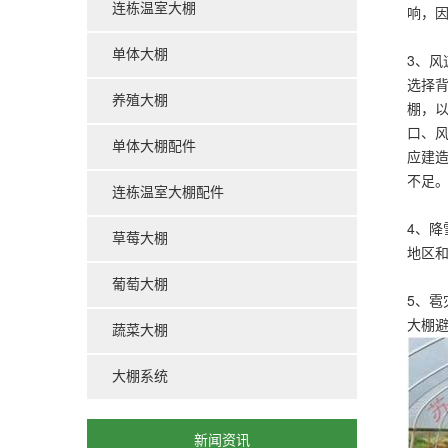
连栋温室大棚
响，
单体大棚
3、
选择背
养殖大棚
棚，以
口、
单体大棚配件
应建
不足
连栋温室大棚配件
4、
草莓大棚
地区
葡萄大棚
5、
大棚
蔬菜大棚
大棚系统
新闻资讯