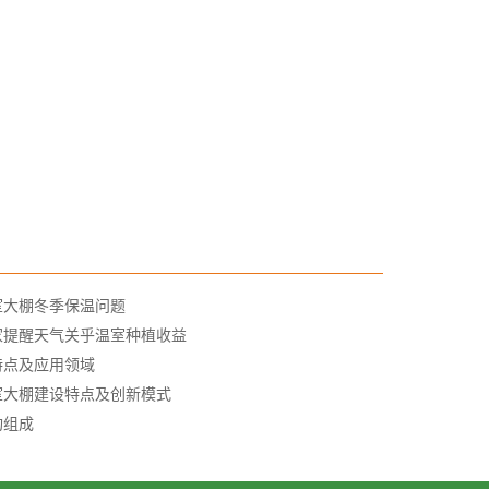
室大棚冬季保温问题
家提醒天气关乎温室种植收益
特点及应用领域
室大棚建设特点及创新模式
构组成